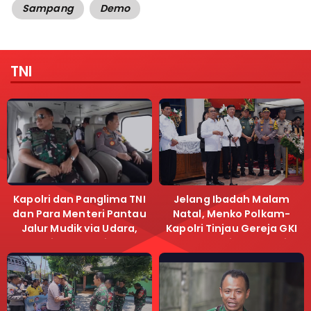
Sampang
Demo
TNI
Kapolri dan Panglima TNI
Jelang Ibadah Malam
dan Para Menteri Pantau
Natal, Menko Polkam-
Jalur Mudik via Udara,
Kapolri Tinjau Gereja GKI
Pastikan Lalu Lintas
Samanhudi dan Gereja
Lancar
Immanuel