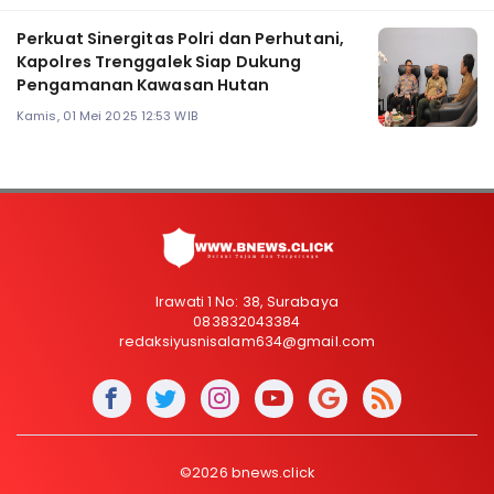
Perkuat Sinergitas Polri dan Perhutani,
Kapolres Trenggalek Siap Dukung
Pengamanan Kawasan Hutan
Kamis, 01 Mei 2025 12:53 WIB
Irawati 1 No: 38, Surabaya
083832043384
redaksiyusnisalam634@gmail.com
©2026 bnews.click