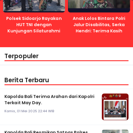
Polsek Sidoarjo Rayakan
Anak Lolos Bintara Polri
HUT TNI dengan
Jalur Disabilitas, Serka
Kunjungan Silaturahmi
Hendri: Terima Kasih
Kapolri
Terpopuler
Berita Terbaru
Kapolda Bali Terima Arahan dari Kapolri
Terkait May Day.
Kamis, 01 Mei 2025 22:44 WIB
Kapolda Bali Resmikan Satpas Polres