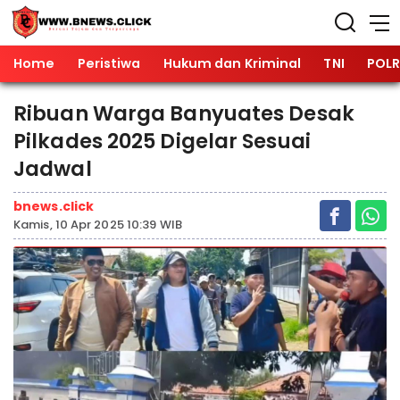
Home
Peristiwa
Hukum dan Kriminal
TNI
POLR
Ribuan Warga Banyuates Desak
Pilkades 2025 Digelar Sesuai
Jadwal
bnews.click
Kamis, 10 Apr 2025 10:39 WIB