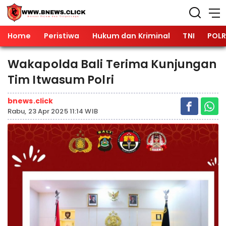
Home
Peristiwa
Hukum dan Kriminal
TNI
POLR
Wakapolda Bali Terima Kunjungan
Tim Itwasum Polri
bnews.click
Rabu, 23 Apr 2025 11:14 WIB