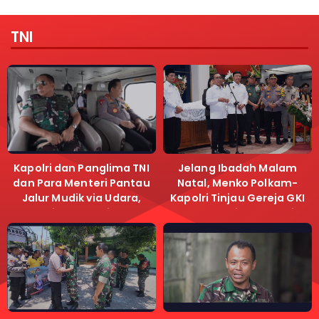
TNI
Kapolri dan Panglima TNI
Jelang Ibadah Malam
dan Para Menteri Pantau
Natal, Menko Polkam-
Jalur Mudik via Udara,
Kapolri Tinjau Gereja GKI
Pastikan Lalu Lintas
Samanhudi dan Gereja
Lancar
Immanuel