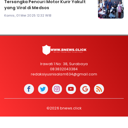
Tersangka Pencuri Motor Kurir Yakult
yang Viral di Medsos
Kamis, 01 Mei 2025 12:32 WIB
Irawati 1 No: 38, Surabaya
083832043384
redaksiyusnisalam634@gmail.com
©2026 bnews.click