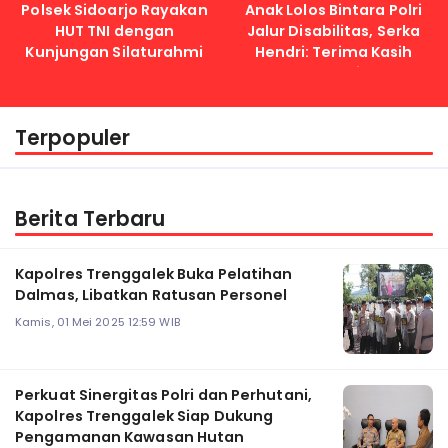
Polsek Sidoarjo Rayakan
Anak Lolos Bintara Polri
HUT TNI dengan
Jalur Disabilitas, Serka
Kunjungan Silaturahmi
Hendri: Terima Kasih
Kapolri
Terpopuler
Berita Terbaru
Kapolres Trenggalek Buka Pelatihan
Dalmas, Libatkan Ratusan Personel
Kamis, 01 Mei 2025 12:59 WIB
Perkuat Sinergitas Polri dan Perhutani,
Kapolres Trenggalek Siap Dukung
Pengamanan Kawasan Hutan