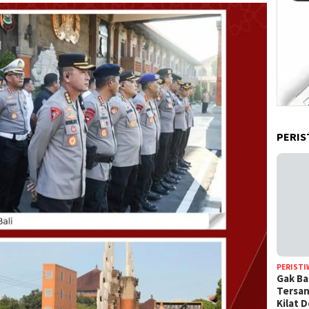
PERIS
PERISTI
Gak Ba
Tersan
Kilat 