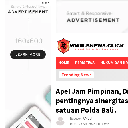
close
HOME
PERISTIWA
HUKUM DAN KR
Trending News
Apel Jam Pimpinan, 
pentingnya sinergita
satuan Polda Bali.
Repoter :
Afrizal
Rabu, 23 Apr 2025 11:16 WIB