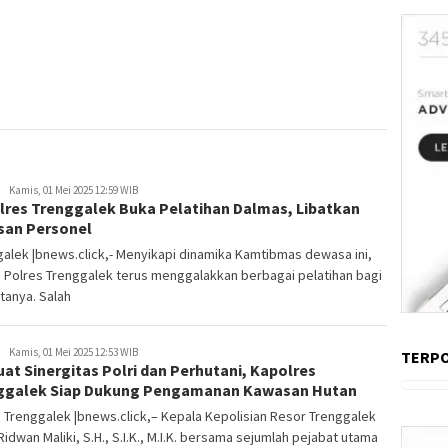
Kamis, 01 Mei 2025 12:59 WIB
lres Trenggalek Buka Pelatihan Dalmas, Libatkan
san Personel
alek |bnews.click,- Menyikapi dinamika Kamtibmas dewasa ini,
n Polres Trenggalek terus menggalakkan berbagai pelatihan bagi
tanya. Salah
Kamis, 01 Mei 2025 12:53 WIB
TERP
at Sinergitas Polri dan Perhutani, Kapolres
ggalek Siap Dukung Pengamanan Kawasan Hutan
 Trenggalek |bnews.click,– Kepala Kepolisian Resor Trenggalek
idwan Maliki, S.H., S.I.K., M.I.K. bersama sejumlah pejabat utama