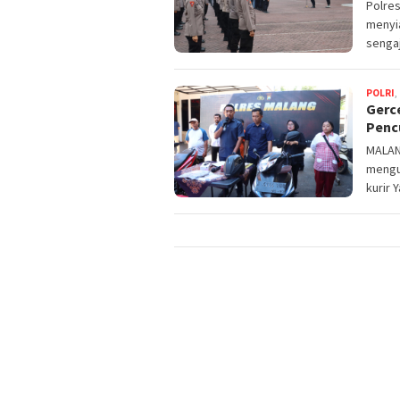
Polres
menyi
sengaj
POLRI
,
Gerc
Pencu
MALANG
mengu
kurir 