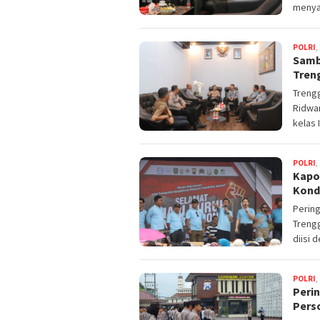
menya
POLRI
,
Samb
Tren
Trengg
Ridwan
kelas I
POLRI
,
Kapo
Kond
Pering
Trengg
diisi 
POLRI
,
Peri
Pers