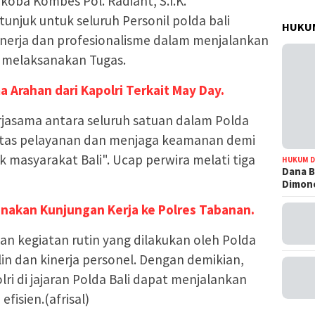
koba Kombes Pol. Radiant, S.I.K.
njuk untuk seluruh Personil polda bali
HUKUM
inerja dan profesionalisme dalam menjalankan
 melaksanakan Tugas.
a Arahan dari Kapolri Terkait May Day.
rjasama antara seluruh satuan dalam Polda
litas pelayanan dan menjaga keamanan demi
masyarakat Bali". Ucap perwira melati tiga
HUKUM D
Dana B
Dimono
anakan Kunjungan Kerja ke Polres Tabanan.
an kegiatan rutin yang dilakukan oleh Polda
lin dan kinerja personel. Dengan demikian,
lri di jajaran Polda Bali dapat menjalankan
efisien.(afrisal)