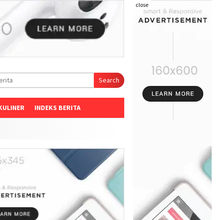
close
Search
KULINER
INDEKS BERITA