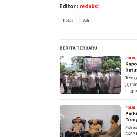
Editor :
redaksi
Polda
Bali
BERITA TERBARU
POLRI
,
Kapo
Ratu
Trengg
jajara
anggo
POLRI
,
Perku
Tren
Polres
AKBP R