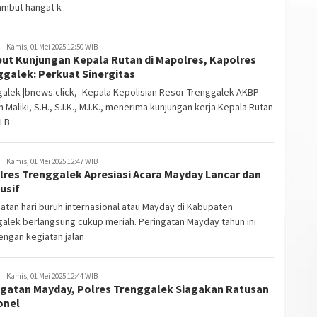
mbut hangat k
Kamis, 01 Mei 2025 12:50 WIB
ut Kunjungan Kepala Rutan di Mapolres, Kapolres
ggalek: Perkuat Sinergitas
alek |bnews.click,- Kepala Kepolisian Resor Trenggalek AKBP
 Maliki, S.H., S.I.K., M.I.K., menerima kunjungan kerja Kepala Rutan
I B
Kamis, 01 Mei 2025 12:47 WIB
lres Trenggalek Apresiasi Acara Mayday Lancar dan
usif
atan hari buruh internasional atau Mayday di Kabupaten
alek berlangsung cukup meriah. Peringatan Mayday tahun ini
dengan kegiatan jalan
Kamis, 01 Mei 2025 12:44 WIB
ngatan Mayday, Polres Trenggalek Siagakan Ratusan
onel