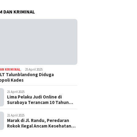
 DAN KRIMINAL
AN KRIMINAL
,
25 April 2025
LT Talunblandong Diduga
poli Kades
21 April 2025
Lima Pelaku Judi Online di
Surabaya Terancam 10 Tahun
Penjara
21 April 2025
Marak di Jl. Randu, Peredaran
Rokok Ilegal Ancam Kesehatan
dan Keuangan Negara