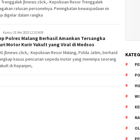
 Trenggalek |bnews.click,- Kepolisian Resor Trenggalek
agakan ratusan personelnya. Peningkatan kewaspadaan ini
a digelar dalam rangka
Kamis, 01 Mei 2025 12:32 WIB
ep Polres Malang Berhasil Amankan Tersangka
ri Motor Kurir Yakult yang Viral di Medsos
 |bnews.click,- Kepolisian Resor Malang, Polda Jatim, berhasil
KATEG
ngkap kasus pencurian sepeda motor yang menimpa seorang
PE
Yakult di Kepanjen,
PO
HU
WI
K
NA
OL
PE