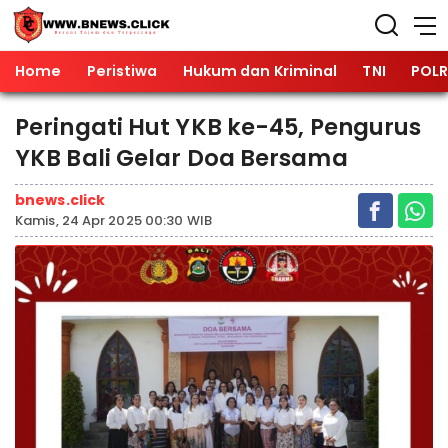
Home
Peristiwa
Hukum dan Kriminal
TNI
POLR
Peringati Hut YKB ke-45, Pengurus
YKB Bali Gelar Doa Bersama
bnews.click
Kamis, 24 Apr 2025 00:30 WIB