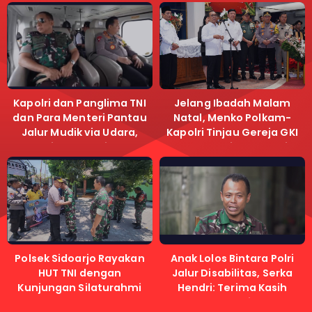
Kapolri dan Panglima TNI
Jelang Ibadah Malam
dan Para Menteri Pantau
Natal, Menko Polkam-
Jalur Mudik via Udara,
Kapolri Tinjau Gereja GKI
Pastikan Lalu Lintas
Samanhudi dan Gereja
Lancar
Immanuel
Polsek Sidoarjo Rayakan
Anak Lolos Bintara Polri
HUT TNI dengan
Jalur Disabilitas, Serka
Kunjungan Silaturahmi
Hendri: Terima Kasih
Kapolri