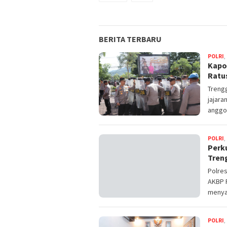
BERITA TERBARU
POLRI
,
Kapo
Ratu
Trengg
jajara
anggo
POLRI
,
Perku
Tren
Polres
AKBP R
menya
POLRI
,