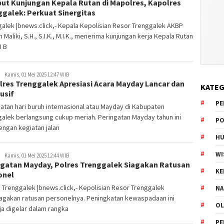
ut Kunjungan Kepala Rutan di Mapolres, Kapolres
ggalek: Perkuat Sinergitas
alek |bnews.click,- Kepala Kepolisian Resor Trenggalek AKBP
 Maliki, S.H., S.I.K., M.I.K., menerima kunjungan kerja Kepala Rutan
I B
Kamis, 01 Mei 2025 12:47 WIB
lres Trenggalek Apresiasi Acara Mayday Lancar dan
KATEG
usif
PE
atan hari buruh internasional atau Mayday di Kabupaten
alek berlangsung cukup meriah. Peringatan Mayday tahun ini
PO
dengan kegiatan jalan
HU
WI
Kamis, 01 Mei 2025 12:44 WIB
ngatan Mayday, Polres Trenggalek Siagakan Ratusan
K
onel
 Trenggalek |bnews.click,- Kepolisian Resor Trenggalek
NA
agakan ratusan personelnya. Peningkatan kewaspadaan ini
OL
a digelar dalam rangka
PE