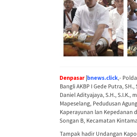
Denpasar
|
bnews.click
,- Pold
Bangli AKBP I Gede Putra, SH., 
Daniel Adityajaya, S.H., S.I.K
Mapeselang, Pedudusan Agung
Kaperayunan lan Kepedanan d
Songan B, Kecamatan Kintaman
Tampak hadir Undangan Kapolda