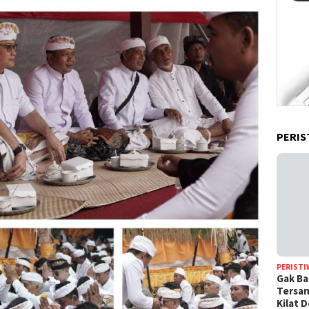
PERIS
PERISTI
Gak Ba
Tersan
Kilat 