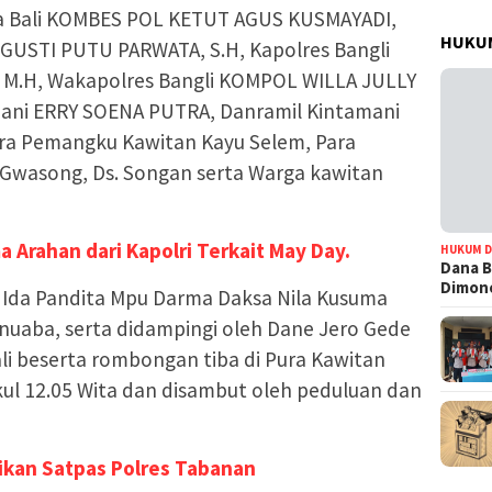
olda Bali KOMBES POL KETUT AGUS KUSMAYADI,
HUKUM
 I GUSTI PUTU PARWATA, S.H, Kapolres Bangli
K., M.H, Wakapolres Bangli KOMPOL WILLA JULLY
mani ERRY SOENA PUTRA, Danramil Kintamani
a Pemangku Kawitan Kayu Selem, Para
Gwasong, Ds. Songan serta Warga kawitan
a Arahan dari Kapolri Terkait May Day.
HUKUM D
Dana B
Dimono
h Ida Pandita Mpu Darma Daksa Nila Kusuma
nuaba, serta didampingi oleh Dane Jero Gede
li beserta rombongan tiba di Pura Kawitan
l 12.05 Wita dan disambut oleh peduluan dan
ikan Satpas Polres Tabanan