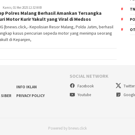
Kamis, 01 Mei 2025 12:32 WIB
TN
ep Polres Malang Berhasil Amankan Tersangka
ri Motor Kurir Yakult yang Viral di Medsos
PO
 |bnews.click,- Kepolisian Resor Malang, Polda Jatim, berhasil
O
ngkap kasus pencurian sepeda motor yang menimpa seorang
Yakult di Kepanjen,
SOCIAL NETWORK
Facebook
Twitter
INFO IKLAN
Youtube
Googl
 SIBER
PRIVACY POLICY
Powered by bnews.click