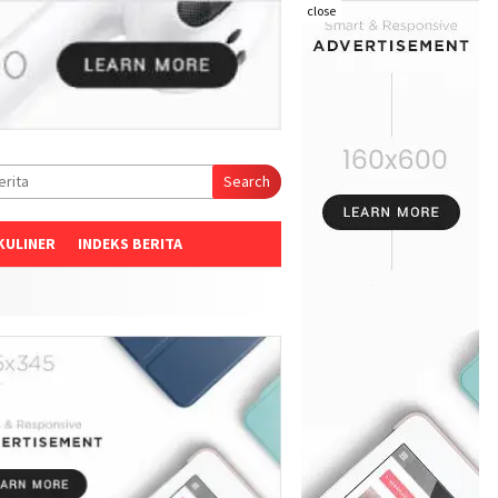
close
Search
KULINER
INDEKS BERITA