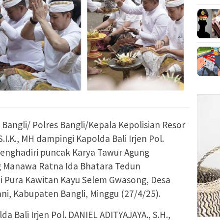
a Bangli/ Polres Bangli/Kepala Kepolisian Resor
S.I.K., MH dampingi Kapolda Bali Irjen Pol.
., menghadiri puncak Karya Tawur Agung
 Manawa Ratna Ida Bhatara Tedun
i Pura Kawitan Kayu Selem Gwasong, Desa
i, Kabupaten Bangli, Minggu (27/4/25).
 Bali Irjen Pol. DANIEL ADITYAJAYA., S.H.,