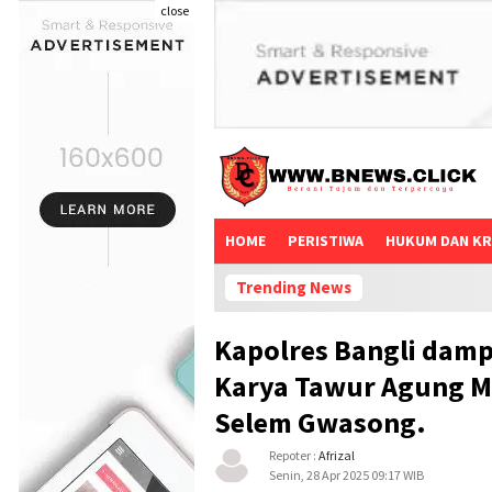
close
HOME
PERISTIWA
HUKUM DAN KR
Trending News
Kapolres Bangli damp
Karya Tawur Agung M
Selem Gwasong.
Repoter :
Afrizal
Senin, 28 Apr 2025 09:17 WIB