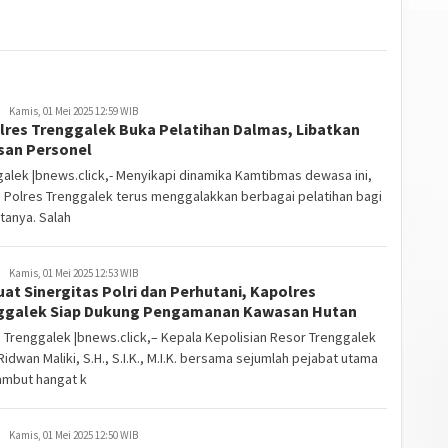
Kamis, 01 Mei 2025 12:59 WIB
lres Trenggalek Buka Pelatihan Dalmas, Libatkan
san Personel
alek |bnews.click,- Menyikapi dinamika Kamtibmas dewasa ini,
n Polres Trenggalek terus menggalakkan berbagai pelatihan bagi
tanya. Salah
Kamis, 01 Mei 2025 12:53 WIB
at Sinergitas Polri dan Perhutani, Kapolres
ggalek Siap Dukung Pengamanan Kawasan Hutan
 Trenggalek |bnews.click,– Kepala Kepolisian Resor Trenggalek
idwan Maliki, S.H., S.I.K., M.I.K. bersama sejumlah pejabat utama
mbut hangat k
Kamis, 01 Mei 2025 12:50 WIB