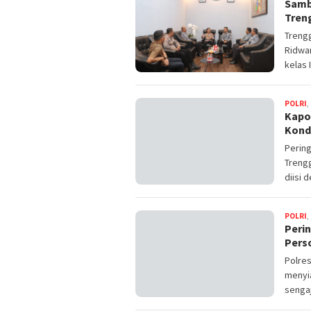
Samb
Tren
Trengg
Ridwan
kelas I
POLRI
,
Kapo
Kond
Pering
Trengg
diisi 
POLRI
,
Peri
Pers
Polres
menyi
sengaj