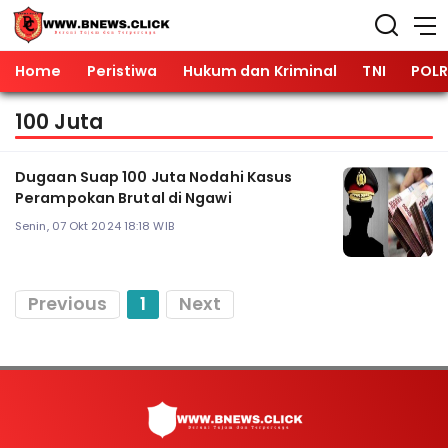
Home
Peristiwa
Hukum dan Kriminal
TNI
POLR
100 Juta
Dugaan Suap 100 Juta Nodahi Kasus
Perampokan Brutal di Ngawi
Senin, 07 Okt 2024 18:18 WIB
Previous
1
Next