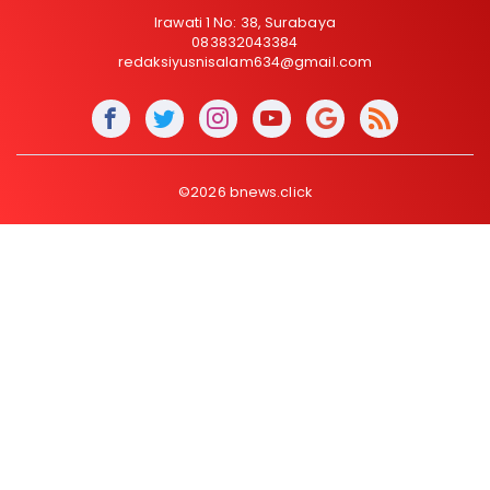
Irawati 1 No: 38, Surabaya
083832043384
redaksiyusnisalam634@gmail.com
©2026 bnews.click