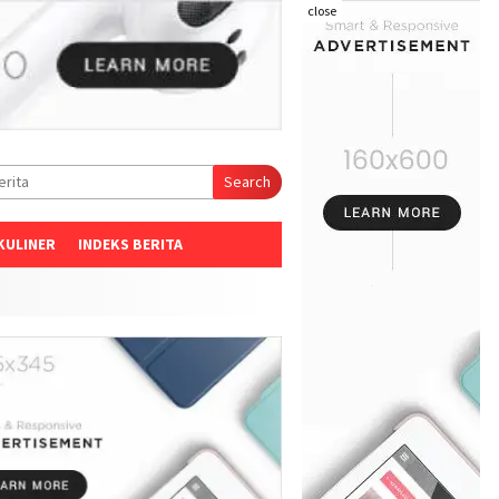
close
Search
KULINER
INDEKS BERITA