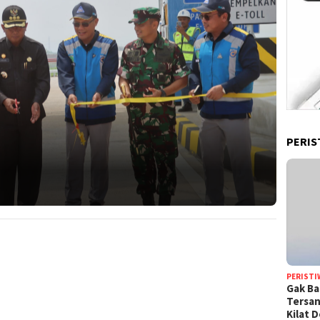
PERIS
PERISTI
Gak Ba
Tersan
Kilat 