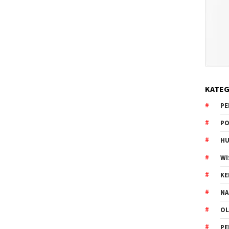
KATEG
PE
PO
HU
WI
K
NA
OL
PE