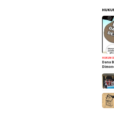
HUKUM
HUKUM D
Dana B
Dimono