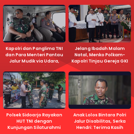
Kapolri dan Panglima TNI
Jelang Ibadah Malam
dan Para Menteri Pantau
Natal, Menko Polkam-
Jalur Mudik via Udara,
Kapolri Tinjau Gereja GKI
Pastikan Lalu Lintas
Samanhudi dan Gereja
Lancar
Immanuel
Polsek Sidoarjo Rayakan
Anak Lolos Bintara Polri
HUT TNI dengan
Jalur Disabilitas, Serka
Kunjungan Silaturahmi
Hendri: Terima Kasih
Kapolri