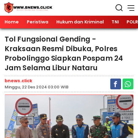
Home
Peristiwa
Hukum dan Kriminal
TNI
POLR
Tol Fungsional Gending -
Kraksaan Resmi Dibuka, Polres
Probolinggo Siapkan Pospam 24
Jam Selama Libur Nataru
bnews.click
Minggu, 22 Des 2024 03:00 WIB