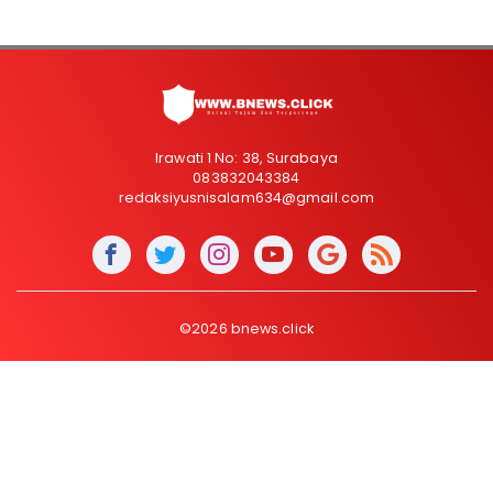
Irawati 1 No: 38, Surabaya
083832043384
redaksiyusnisalam634@gmail.com
©2026 bnews.click