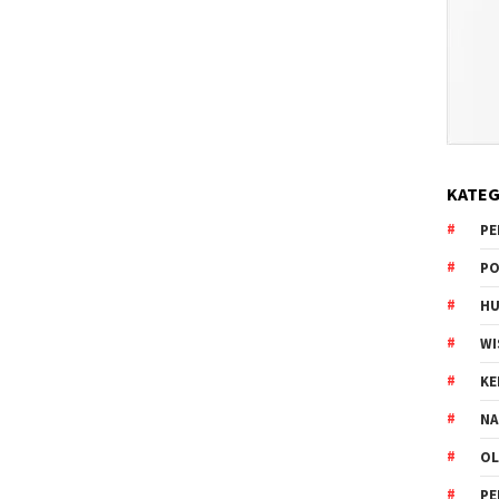
KATEG
PE
PO
HU
WI
K
NA
OL
PE