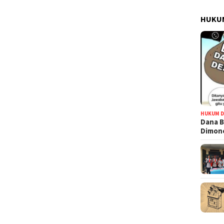
HUKUM
HUKUM D
Dana B
Dimono