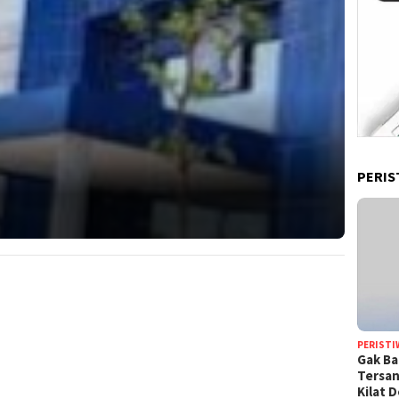
PERIS
PERISTI
Gak Ba
Tersan
Kilat 