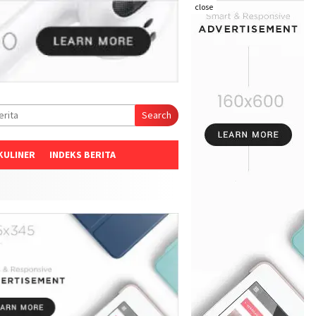
close
Search
KULINER
INDEKS BERITA