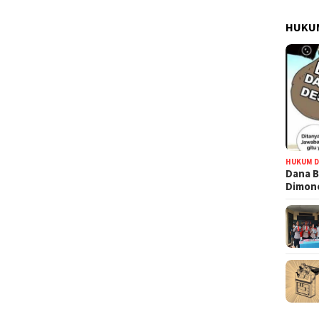
HUKUM
HUKUM D
Dana B
Dimono