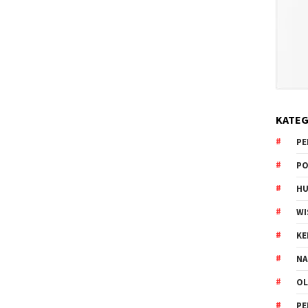
KATEG
PE
PO
HU
WI
K
NA
OL
PE