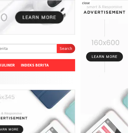
close
Search
KULINER
INDEKS BERITA