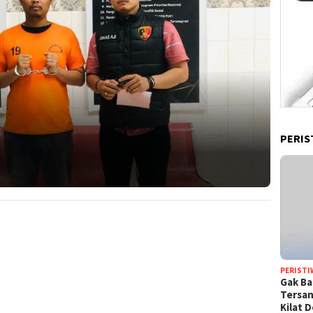
PERIS
PERISTI
Gak Ba
Tersan
Kilat 