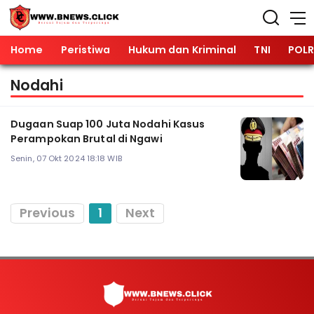
Home
Peristiwa
Hukum dan Kriminal
TNI
POLR
Nodahi
Dugaan Suap 100 Juta Nodahi Kasus
Perampokan Brutal di Ngawi
Senin, 07 Okt 2024 18:18 WIB
Previous
1
Next