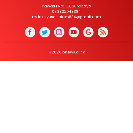
Irawati 1 No: 38, Surabaya
083832043384
redaksiyusnisalam634@gmail.com
©2026 bnews.click