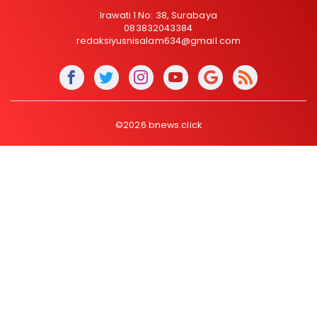
Irawati 1 No: 38, Surabaya
083832043384
redaksiyusnisalam634@gmail.com
©2026 bnews.click