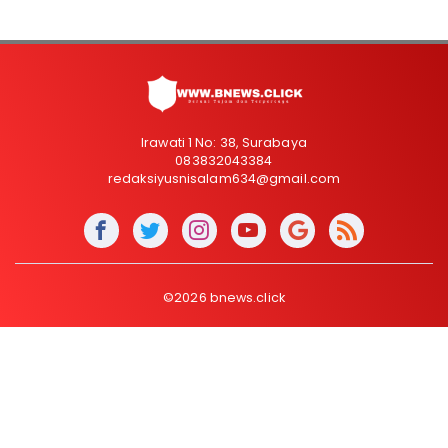
Irawati 1 No: 38, Surabaya
083832043384
redaksiyusnisalam634@gmail.com
©2026 bnews.click