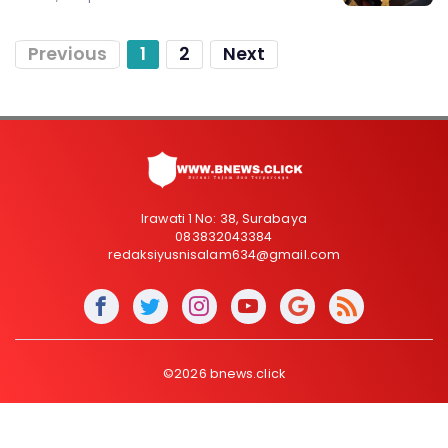
Previous
1
2
Next
Irawati 1 No: 38, Surabaya
083832043384
redaksiyusnisalam634@gmail.com
©2026 bnews.click