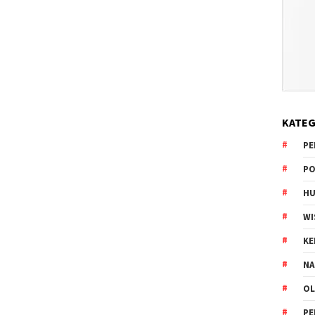
KATEG
PE
PO
HU
WI
K
NA
OL
PE