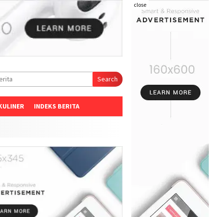
close
Search
KULINER
INDEKS BERITA