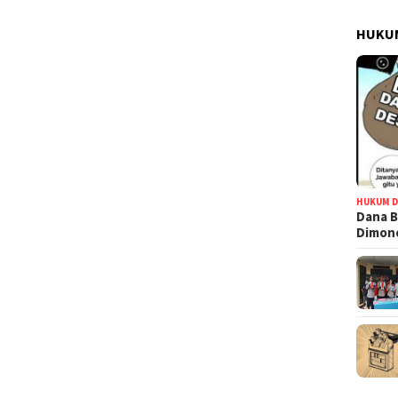
HUKUM
HUKUM D
Dana B
Dimono