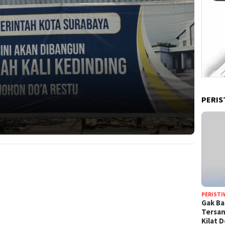
PERIS
PERISTI
Gak Ba
Tersan
Kilat 