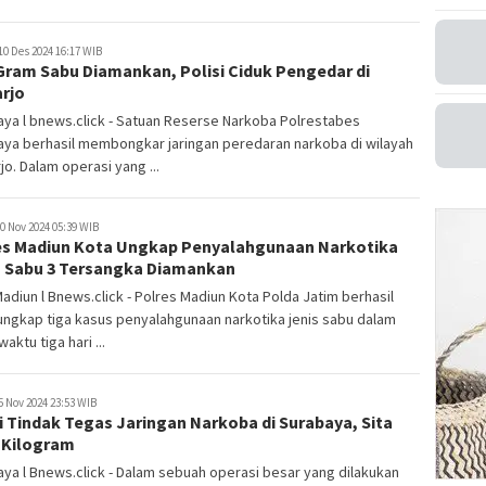
10 Des 2024 16:17 WIB
Gram Sabu Diamankan, Polisi Ciduk Pengedar di
arjo
ya l bnews.click - Satuan Reserse Narkoba Polrestabes
aya berhasil membongkar jaringan peredaran narkoba di wilayah
jo. Dalam operasi yang ...
0 Nov 2024 05:39 WIB
es Madiun Kota Ungkap Penyalahgunaan Narkotika
s Sabu 3 Tersangka Diamankan
adiun l Bnews.click - Polres Madiun Kota Polda Jatim berhasil
ngkap tiga kasus penyalahgunaan narkotika jenis sabu dalam
aktu tiga hari ...
5 Nov 2024 23:53 WIB
i Tindak Tegas Jaringan Narkoba di Surabaya, Sita
 Kilogram
ya l Bnews.click - Dalam sebuah operasi besar yang dilakukan