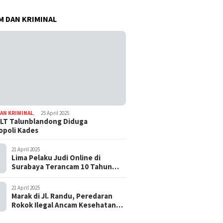
 DAN KRIMINAL
AN KRIMINAL
,
25 April 2025
LT Talunblandong Diduga
poli Kades
21 April 2025
Lima Pelaku Judi Online di
Surabaya Terancam 10 Tahun
Penjara
21 April 2025
Marak di Jl. Randu, Peredaran
Rokok Ilegal Ancam Kesehatan
dan Keuangan Negara