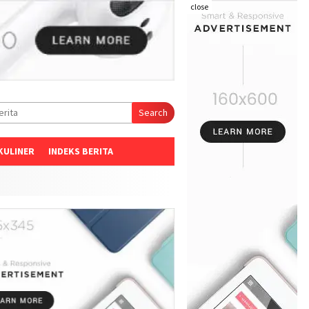
close
Search
KULINER
INDEKS BERITA