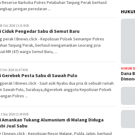
 Reserse Narkoba Polres Pelabuhan Tanjung Perak berhasil
gkap jaringan peredaran ...
HUKUM
08 Okt 2024 13:31 WIB
i Ciduk Pengedar Sabu di Semut Baru
g perak l Bnews.click - Kepolisian Polsek Semampir Polres
uhan Tanjung Perak, berhasil mengamankan seorang pria
sial MR (47) warga Semut Baru, ...
HUKUM D
5 Okt 2024 16:47 WIB
Dana B
i Gerebek Pesta Sabu di Sawah Pulo
Dimono
gperak l Bnews.click - Saat asik Nyabu dua pria di sebuah rumah
an Sawah Pulo, Surabaya,digerebek anggota Kepolisian Polsek
ngan Polres ...
3 Sep 2024 15:34 WIB
si Amankan Tukang Alumunium di Malang Diduga
bi Jual Sabu
 l bnews.click - Kepolisian Resor Malang, Polda Jatim, berhasil