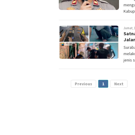
mengu
Kabupa
Jumat, 1
Satn
Jala
Suraba
melak
jenis s
Previous
1
Next