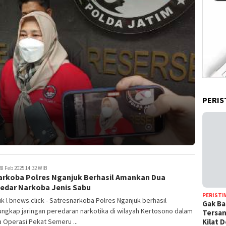
PERIS
8 Feb 2025 14:32 WIB
arkoba Polres Nganjuk Berhasil Amankan Dua
edar Narkoba Jenis Sabu
PERISTI
k l bnews.click - Satresnarkoba Polres Nganjuk berhasil
Gak Ba
ngkap jaringan peredaran narkotika di wilayah Kertosono dalam
Tersan
Kilat 
 Operasi Pekat Semeru ...