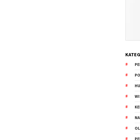
KATEG
PE
PO
HU
WI
K
NA
OL
PE