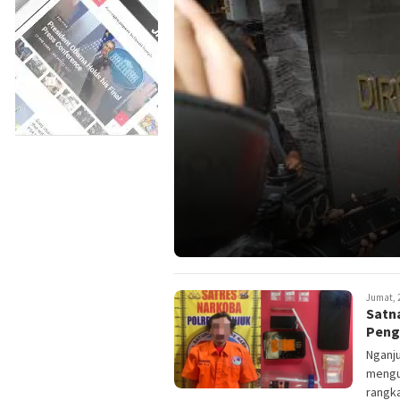
Jumat, 2
Satn
Peng
Nganju
mengu
rangka