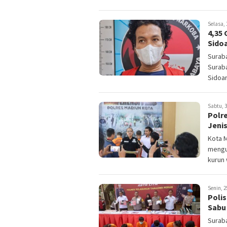
Selasa, 
4,35 
Sido
Suraba
Surab
Sidoar
Sabtu, 3
Polr
Jeni
Kota M
mengu
kurun w
Senin, 2
Polis
Sabu
Suraba