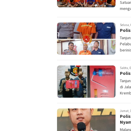
Satuan
mengun
Selasa, 
Polis
Tanjun
Pelab
berini
Sabtu, 0
Polis
Tanjun
di Jal
Kremba
Jumat, 1
Poli
Nyam
Malang