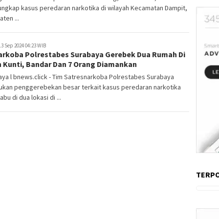
ngkap kasus peredaran narkotika di wilayah Kecamatan Dampit,
ten ...
3 Sep 2024 04:23 WIB
arkoba Polrestabes Surabaya Gerebek Dua Rumah Di
n Kunti, Bandar Dan 7 Orang Diamankan
ya l bnews.click - Tim Satresnarkoba Polrestabes Surabaya
ukan penggerebekan besar terkait kasus peredaran narkotika
abu di dua lokasi di ...
TERP