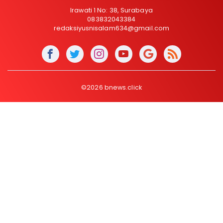
Irawati 1 No: 38, Surabaya
083832043384
redaksiyusnisalam634@gmail.com
©2026 bnews.click