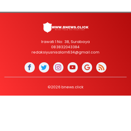
Irawati 1 No: 38, Surabaya
083832043384
redaksiyusnisalam634@gmail.com
©2026 bnews.click