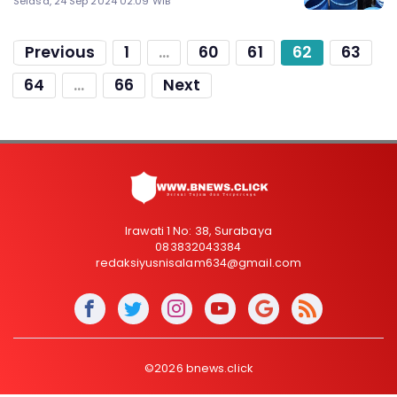
Selasa, 24 Sep 2024 02:09 WIB
Previous
1
...
60
61
62
63
64
...
66
Next
Irawati 1 No: 38, Surabaya
083832043384
redaksiyusnisalam634@gmail.com
©2026 bnews.click