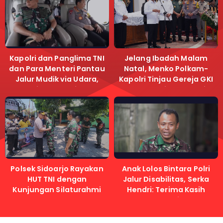
Kapolri dan Panglima TNI
Jelang Ibadah Malam
dan Para Menteri Pantau
Natal, Menko Polkam-
Jalur Mudik via Udara,
Kapolri Tinjau Gereja GKI
Pastikan Lalu Lintas
Samanhudi dan Gereja
Lancar
Immanuel
Polsek Sidoarjo Rayakan
Anak Lolos Bintara Polri
HUT TNI dengan
Jalur Disabilitas, Serka
Kunjungan Silaturahmi
Hendri: Terima Kasih
Kapolri