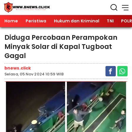
Home
Peristiwa
Hukum dan Kriminal
TNI
POLR
Diduga Percobaan Perampokan
Minyak Solar di Kapal Tugboat
Gagal
bnews.click
Selasa, 05 Nov 2024 10:59 WIB