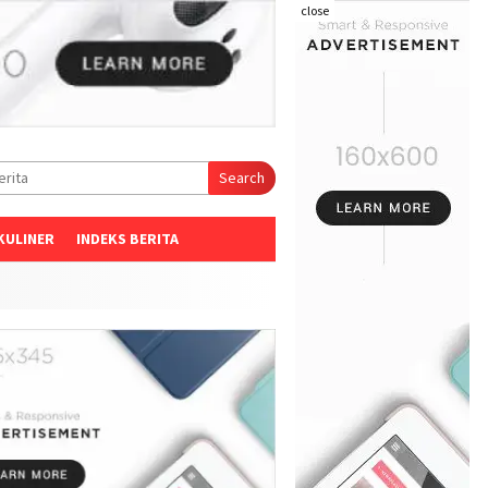
close
Search
KULINER
INDEKS BERITA