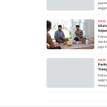
jajara
anggo
POLRI
,
Sila
Seju
Polre
dan ko
juga t
POLRI
,
Perku
Tren
Polres
AKBP R
menya