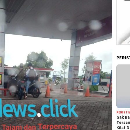
PERIS
PERISTI
Gak Ba
Tersan
Kilat 