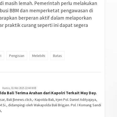
di masih lemah. Pemerintah perlu melakukan
tribusi BBM dan memperketat pengawasan di
harapkan berperan aktif dalam melaporkan
 praktik curang seperti ini dapat segera
i
Pengisian
Melebihi
Batas
Kamis, 01 Mei 2025 22:44 WIB
da Bali Terima Arahan dari Kapolri Terkait May Day.
ar, Bali |bnews.click,- Kapolda Bali, Irjen Pol. Daniel Adityajaya,
, M.Si., didampingi oleh Wakapolda Bali Brigjen. Pol. I Komang Sandi
a,