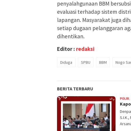
penyalahgunaan BBM bersubsi
evaluasi terhadap sistem dis
lapangan. Masyarakat juga di
setiap dugaan pelanggaran agar
dihentikan.
Editor :
redaksi
Diduga
SPBU
BBM
Nogo Sar
BERITA TERBARU
POLRI
,
Kapol
Denpas
S.I.K.
Arsan