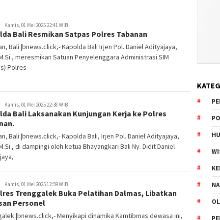
Kamis, 01 Mei 2025 22:41 WIB
lda Bali Resmikan Satpas Polres Tabanan
n, Bali |bnews.click,- Kapolda Bali Irjen Pol. Daniel Adityajaya,
, M.Si., meresmikan Satuan Penyelenggara Administrasi SIM
s) Polres
KATEG
PE
Kamis, 01 Mei 2025 22:38 WIB
lda Bali Laksanakan Kunjungan Kerja ke Polres
PO
nan.
HU
n, Bali |bnews.click,- Kapolda Bali, Irjen Pol. Daniel Adityajaya,
, M.Si., di dampingi oleh ketua Bhayangkari Bali Ny. Didit Daniel
WI
jaya,
K
NA
Kamis, 01 Mei 2025 12:59 WIB
lres Trenggalek Buka Pelatihan Dalmas, Libatkan
OL
san Personel
alek |bnews.click,- Menyikapi dinamika Kamtibmas dewasa ini,
PE