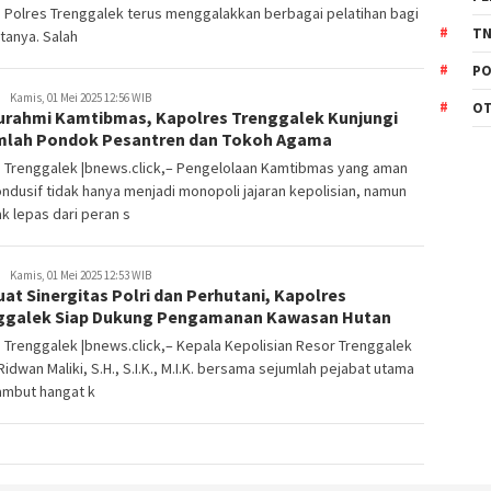
n Polres Trenggalek terus menggalakkan berbagai pelatihan bagi
TN
tanya. Salah
PO
Kamis, 01 Mei 2025 12:56 WIB
O
turahmi Kamtibmas, Kapolres Trenggalek Kunjungi
mlah Pondok Pesantren dan Tokoh Agama
s Trenggalek |bnews.click,– Pengelolaan Kamtibmas yang aman
ndusif tidak hanya menjadi monopoli jajaran kepolisian, namun
ak lepas dari peran s
Kamis, 01 Mei 2025 12:53 WIB
at Sinergitas Polri dan Perhutani, Kapolres
ggalek Siap Dukung Pengamanan Kawasan Hutan
 Trenggalek |bnews.click,– Kepala Kepolisian Resor Trenggalek
idwan Maliki, S.H., S.I.K., M.I.K. bersama sejumlah pejabat utama
mbut hangat k