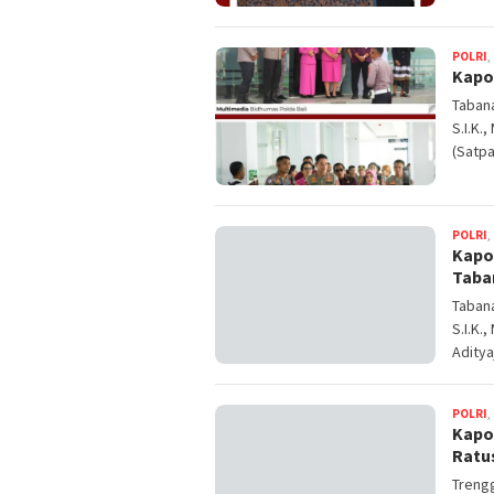
POLRI
,
Kapo
Tabana
S.I.K.
(Satpa
POLRI
,
Kapo
Taba
Tabana
S.I.K.
Aditya
POLRI
,
Kapo
Ratu
Trengg