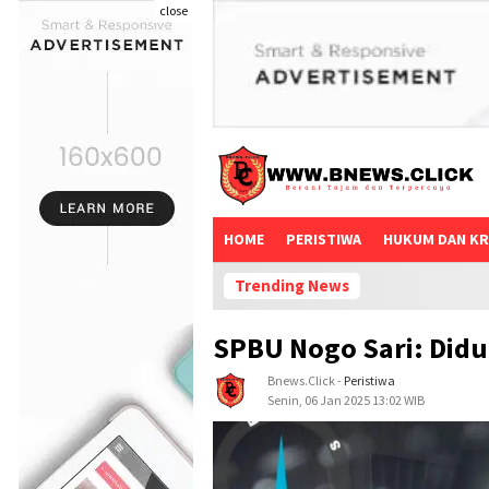
close
HOME
PERISTIWA
HUKUM DAN KR
Trending News
SPBU Nogo Sari: Didu
Bnews.click
-
Peristiwa
Senin, 06 Jan 2025 13:02 WIB