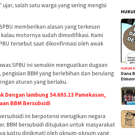
 ujar, salah satu warga yang sering mengisi
HUKUM
 SPBU memberikan alasan yang terkesan
kalau motornya sudah dimodifikasi. Kami
SPBU tersebut saat dikonfirmasi oleh awak
gawas SPBU ini semakin menguatkan dugaan
HUKUM D
, pengisian BBM yang berlebihan dan berulang
Dana B
Dimono
dengan aturan yang berlaku.
sak Dengan lambung 54.693.13 Pamekasan,
aan BBM Bersubsidi
ersubsidi ini berpotensi merugikan negara
r. BBM bersubsidi ditujukan untuk masyarakat
a justru dinikmati oleh oknum-oknum yang