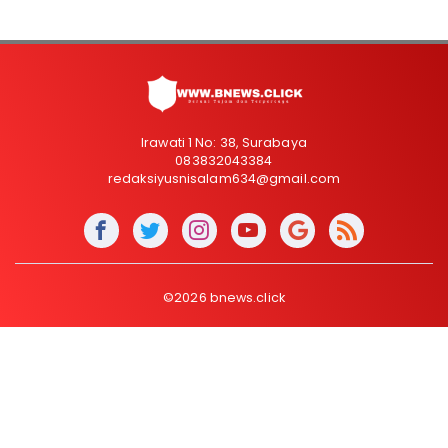
Irawati 1 No: 38, Surabaya
083832043384
redaksiyusnisalam634@gmail.com
©2026 bnews.click