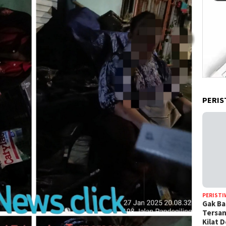
PERIS
PERISTI
Gak Ba
Tersan
Kilat 