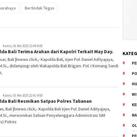
Surabaya
Bertindak Tegas
Kamis, 01 Mei 2025 22:44 WIB
da Bali Terima Arahan dari Kapolri Terkait May Day.
KATEG
ar, Bali |bnews.click,- Kapolda Bali, Irjen Pol. Daniel Adityajaya,
PE
, M.Si., didampingi oleh Wakapolda Bali Brigjen. Pol. I Komang Sandi
a,
PO
HU
WI
Kamis, 01 Mei 2025 22:41 WIB
lda Bali Resmikan Satpas Polres Tabanan
K
n, Bali |bnews.click,- Kapolda Bali Irjen Pol. Daniel Adityajaya,
, M.Si., meresmikan Satuan Penyelenggara Administrasi SIM
NA
s) Polres
OL
PE