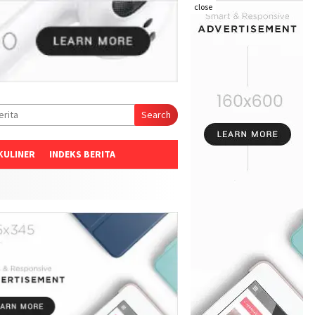
close
Search
KULINER
INDEKS BERITA