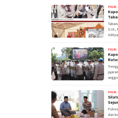
POLRI
,
Kapo
Taba
Tabana
S.I.K.
Aditya
POLRI
,
Kapo
Ratu
Trengg
jajara
anggo
POLRI
,
Sila
Seju
Polre
dan ko