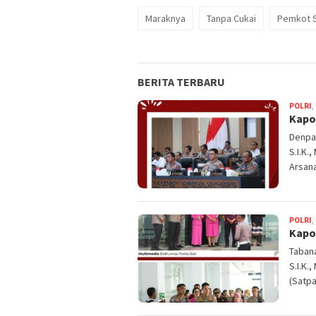
Maraknya
Tanpa Cukai
Pemkot 
BERITA TERBARU
POLRI
,
Kapol
Denpas
S.I.K.
Arsan
POLRI
,
Kapo
Tabana
S.I.K.
(Satpa