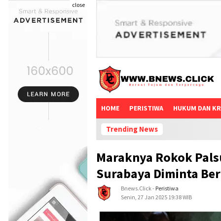
close
HOME
PERISTIWA
HUKUM DAN KR
Trending News
Maraknya Rokok Pals
Surabaya Diminta Ber
Bnews.click
-
Peristiwa
Senin, 27 Jan 2025 19:38 WIB