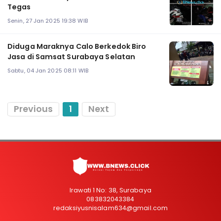
Tegas
Senin, 27 Jan 2025 19:38 WIB
Diduga Maraknya Calo Berkedok Biro
Jasa di Samsat Surabaya Selatan
Sabtu, 04 Jan 2025 08:11 WIB
Previous
1
Next
Irawati 1 No: 38, Surabaya
083832043384
redaksiyusnisalam634@gmail.com