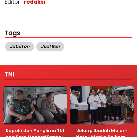
Editor :
redaksi
Tags
Jabatan
Jual Beli
TNI
Kapolri dan Panglima TNI
Jelang Ibadah Malam