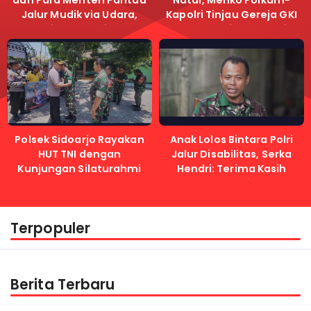
dan Para Menteri Pantau
Natal, Menko Polkam-
Jalur Mudik via Udara,
Kapolri Tinjau Gereja GKI
Pastikan Lalu Lintas
Samanhudi dan Gereja
Lancar
Immanuel
Polsek Sidoarjo Rayakan
Anak Lolos Bintara Polri
HUT TNI dengan
Jalur Disabilitas, Serka
Kunjungan Silaturahmi
Hendri: Terima Kasih
Kapolri
Terpopuler
Berita Terbaru