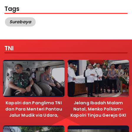
Tags
Surabaya
TNI
Kapolri dan Panglima TNI
Jelang Ibadah Malam
dan Para Menteri Pantau
Natal, Menko Polkam-
Jalur Mudik via Udara,
Kapolri Tinjau Gereja GKI
Pastikan Lalu Lintas
Samanhudi dan Gereja
Lancar
Immanuel