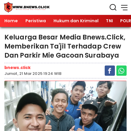
Home
Peristiwa
Hukum dan Kriminal
TNI
POLR
Keluarga Besar Media Bnews.Click,
Memberikan Ta'jil Terhadap Crew
Dan Parkir Mie Gacoan Surabaya
bnews.click
Jumat, 21 Mar 2025 19:24 WIB