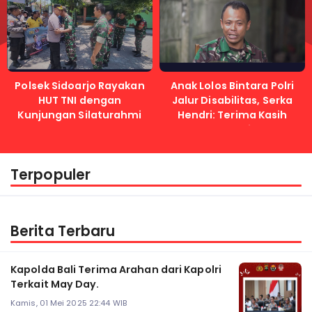
Polsek Sidoarjo Rayakan
Anak Lolos Bintara Polri
HUT TNI dengan
Jalur Disabilitas, Serka
Kunjungan Silaturahmi
Hendri: Terima Kasih
Kapolri
Terpopuler
Berita Terbaru
Kapolda Bali Terima Arahan dari Kapolri
Terkait May Day.
Kamis, 01 Mei 2025 22:44 WIB