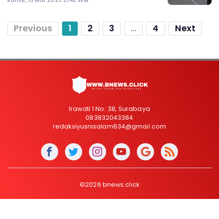
Previous
1
2
3
...
4
Next
Irawati 1 No: 38, Surabaya
083832043384
redaksiyusnisalam634@gmail.com
©2026 bnews.click